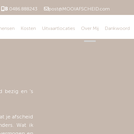
B
0486.888243
post@MOOIAFSCHEID.com
 mensen
Kosten
Uitvaartlocaties
Over Mij
Dankwoord
d bezig en ’s
at je afscheid
ders. Wat ik
ievermogen en