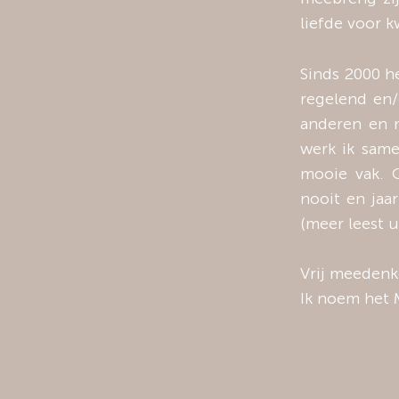
liefde voor kw
Sinds 2000 he
regelend en/
anderen en m
werk ik same
mooie vak. 
nooit en jaa
(meer leest 
Vrij meedenk
Ik noem het 