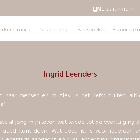
NL
06.13231042
eidsceremonies
Uitvaartzorg
Levensboeken
Bijzondere
Ingrid Leenders
ag naar mensen en muziek. Is het liefst buiten, altij
af.
te al jong mijn leven wat leidde tot de overtuiging d
 goed kunt doen. Wat goed is, is voor iedereen an
n enerzijds aandacht en rust, anderzijds organisat