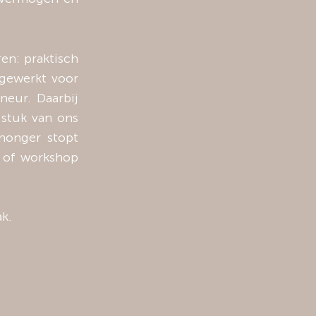
ren: praktisch
 gewerkt voor
neur. Daarbij
 stuk van ons
honger stopt
g of workshop
k.