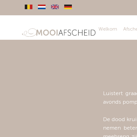
Welkom
Afsch
Luistert gra
avonds pomp
De dood kruis
nemen beter
meebreng zij