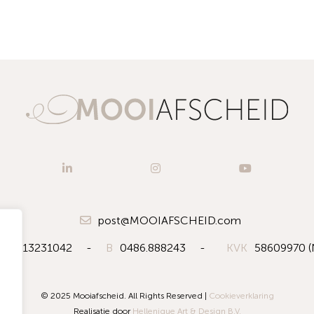
post@MOOIAFSCHEID.com
06.13231042
-
B
0486.888243
-
KVK
58609970 (
© 2025 Mooiafscheid. All Rights Reserved |
Cookieverklaring
Realisatie door
Hellenique Art & Design B.V.